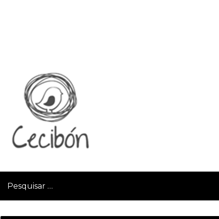
LOGO1B
Pesquisar
por: