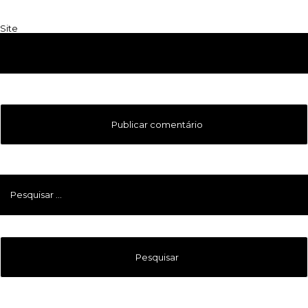
Site
Pesquisar
por: