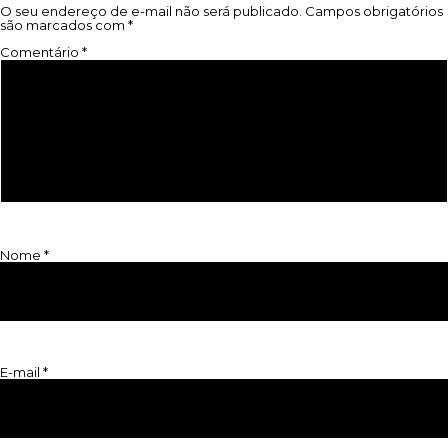
O seu endereço de e-mail não será publicado.
Campos obrigatórios
são marcados com
*
Comentário
*
Nome
*
E-mail
*