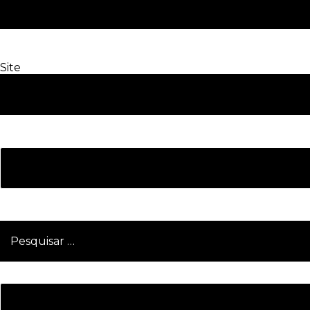
Site
Pesquisar
por: