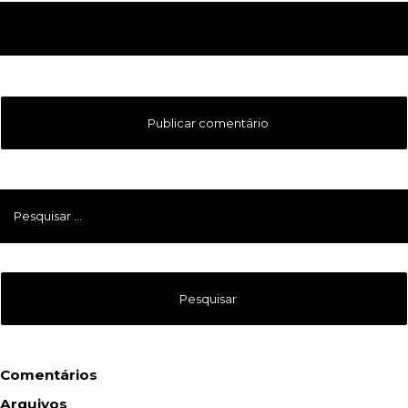
Pesquisar
por:
Comentários
Arquivos