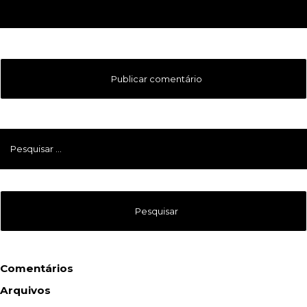
Pesquisar
por:
Comentários
Arquivos