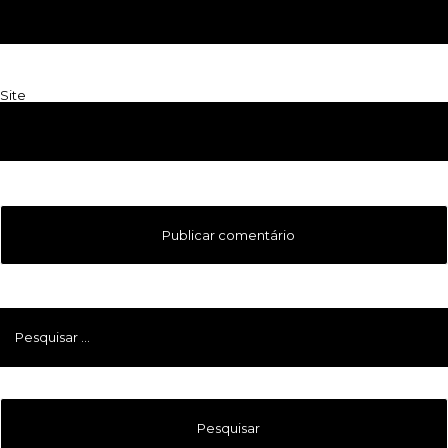
Site
Pesquisar
por: