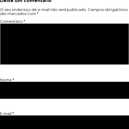
Deixe um comentário
O seu endereço de e-mail não será publicado.
Campos obrigatórios
são marcados com
*
Comentário
*
Nome
*
E-mail
*