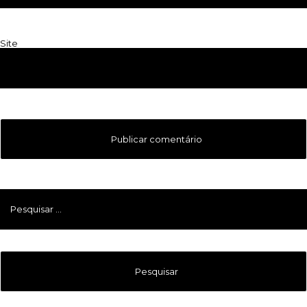
Site
Pesquisar
por: