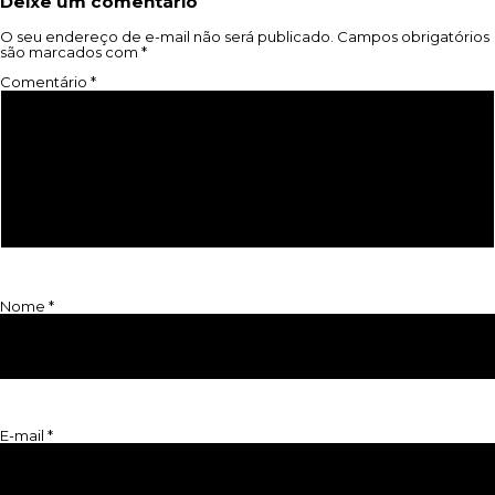
Deixe um comentário
O seu endereço de e-mail não será publicado.
Campos obrigatórios
são marcados com
*
Comentário
*
Nome
*
E-mail
*