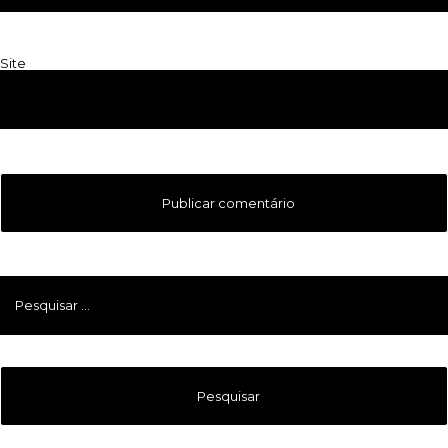
Site
Pesquisar
por: