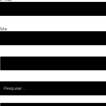
Site
Pesquisar
por: