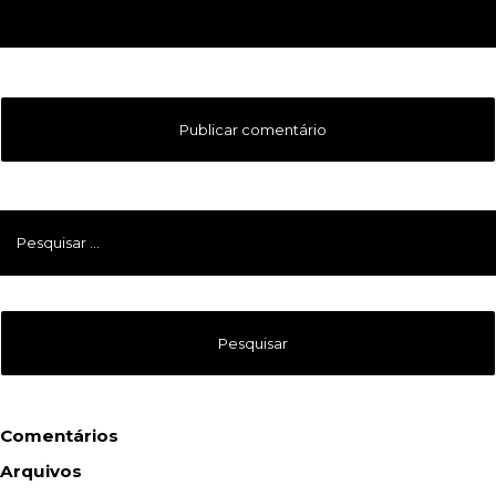
Pesquisar
por:
Comentários
Arquivos