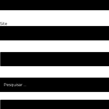
Site
Pesquisar
por: